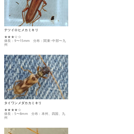
テツイロヒメカミキリ
★★★☆☆
体長：9〜15mm 分布：関東･中部〜九
州
タイワンメダカカミキリ
★★★★☆
体長：5〜8mm 分布：本州、四国、九
州