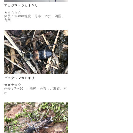
アカジマトラカミキリ
★☆☆☆☆
体長：16mm程度 分布：本州、四国、
九州
ビャクシンカミキリ
★★★☆☆
体長：7〜20mm前後 分布：北海道、本
州