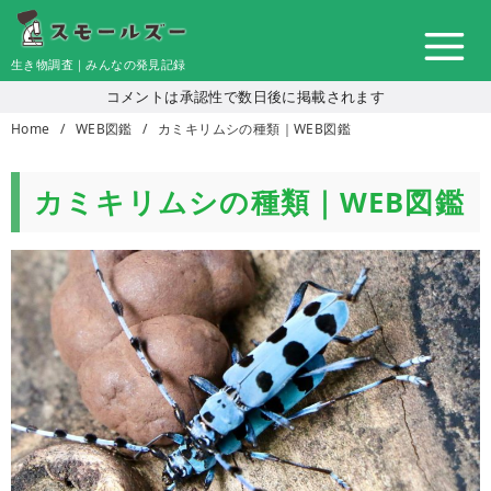
コ
ン
生き物調査｜みんなの発見記録
テ
コメントは承認性で数日後に掲載されます
ン
Home
WEB図鑑
カミキリムシの種類｜WEB図鑑
ツ
へ
移
カミキリムシの種類｜WEB図鑑
動