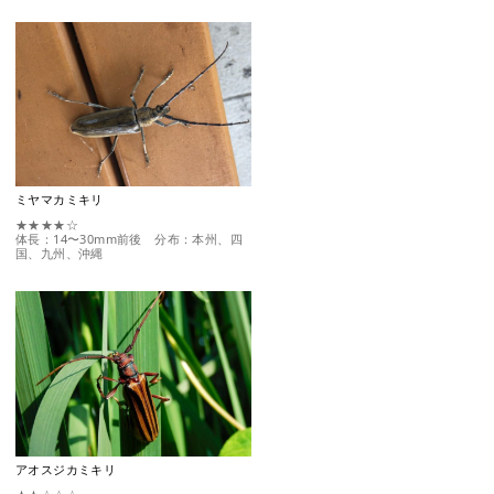
ミヤマカミキリ
★★★★☆
体長：14〜30mm前後 分布：本州、四
国、九州、沖縄
アオスジカミキリ