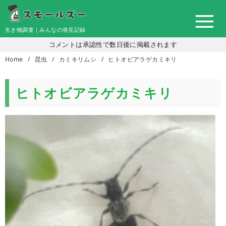
コ
ン
生き物調査｜みんなの発見記録
テ
コメントは承認性で数日後に掲載されます
ン
Home
昆虫
カミキリムシ
ヒトオビアラゲカミキリ
ツ
へ
移
ヒトオビアラゲカミキリ
動