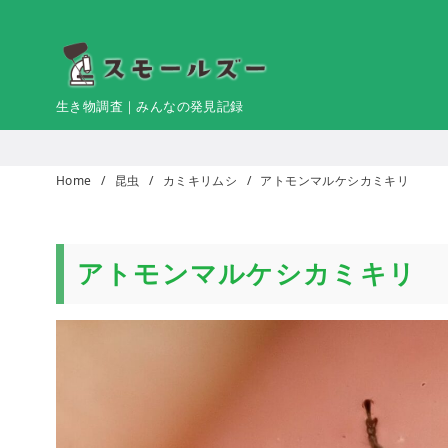
コ
ン
テ
ン
生き物調査｜みんなの発見記録
ツ
へ
移
Home
昆虫
カミキリムシ
アトモンマルケシカミキリ
動
アトモンマルケシカミキリ