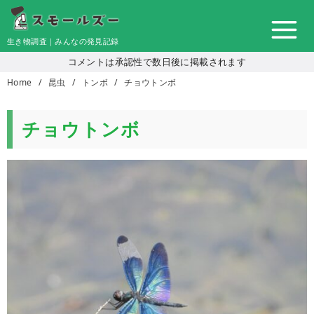
コ
ン
生き物調査｜みんなの発見記録
テ
コメントは承認性で数日後に掲載されます
ン
Home
昆虫
トンボ
チョウトンボ
ツ
へ
移
チョウトンボ
動