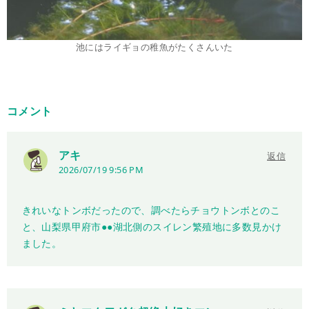
池にはライギョの稚魚がたくさんいた
コメント
アキ
返信
2026/07/19 9:56 PM
きれいなトンボだったので、調べたらチョウトンボとのこ
と、山梨県甲府市●●湖北側のスイレン繁殖地に多数見かけ
ました。