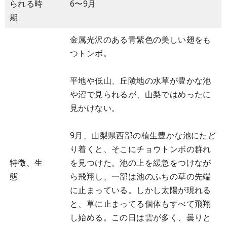
られる時
6〜9月
期
金属光沢のある青紫色の美しい翅をも
つトンボ。
平地や低山、丘陵地の水草が豊かな池
や沼で見られるが、山梨ではめったに
見かけない。
9月、山梨県西部の植生豊かな池にたど
り着くと、そこにチョウトンボの群れ
特徴、生
を見つけた。池の上を緩急をつけなが
態
ら飛翔し、一部は池のふちの草の先端
に止まっている。しかし太陽が現れる
と、草に止まってる個体もすべて飛翔
し始める。この日は雲が多く、曇りと