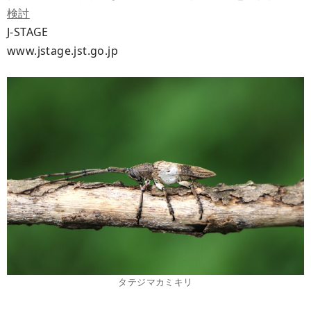
検討
J-STAGE
www.jstage.jst.go.jp
タテジマカミキリ