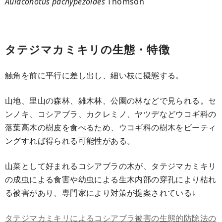
Aulaconotus pachypezoides
Thomson
タテジマカミキリの生態・特徴
触角を前に平行に差し出し、細い枝に擬態する。
山地、里山の森林、雑木林、公園の林などで見られる。セ
ンノキ、コシアブラ、カクレミノ、ヤツデなどウコギ科の
落葉高木の樹皮を食べるため、ウコギ科の樹木をビーティ
ングすれば得られる可能性がある。
山菜として好まれるコシアブラの木が、タテジマカミキリ
の成虫による食害や幼虫による生木内部の穿孔により枯れ
る被害があり、専門家により対策が提案されている↓
タテジマカミキリによるコシアブラ被害の生態的防除法の