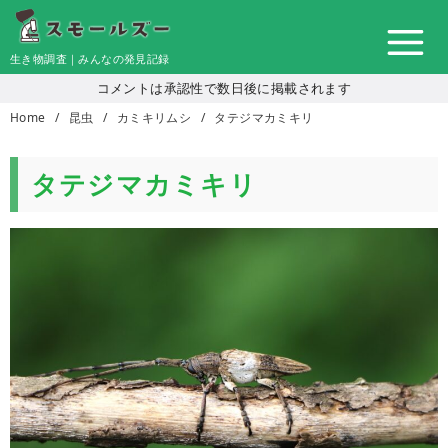
コ
ン
生き物調査｜みんなの発見記録
テ
コメントは承認性で数日後に掲載されます
ン
Home
昆虫
カミキリムシ
タテジマカミキリ
ツ
へ
移
タテジマカミキリ
動