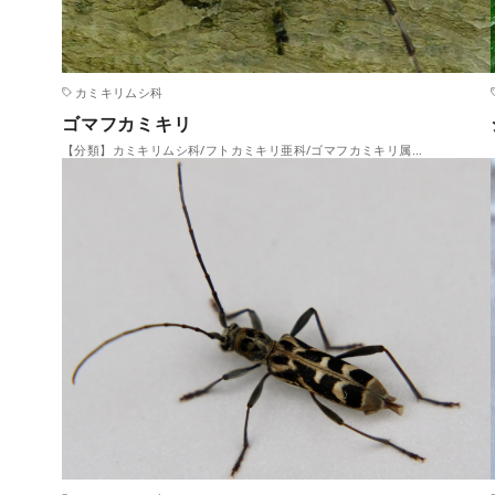
カミキリムシ科
ゴマフカミキリ
【分類】カミキリムシ科/フトカミキリ亜科/ゴマフカミキリ属…