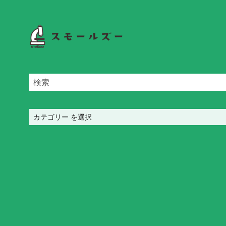
カ
テ
ゴ
リ
ー