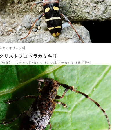
カミキリムシ科
クリストフコトラカミキリ
【分類】コウチュウ目/カミキリムシ科/トラカミキリ族【見か…