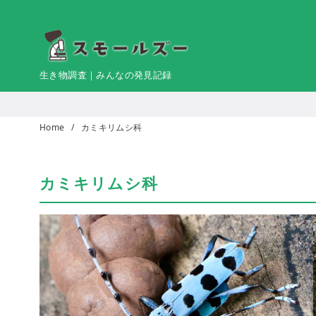
コ
ン
テ
ン
生き物調査｜みんなの発見記録
ツ
へ
移
Home
カミキリムシ科
動
カミキリムシ科