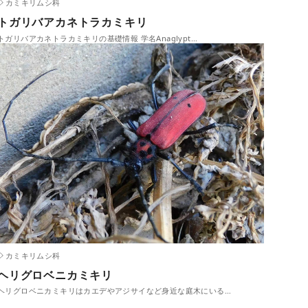
カミキリムシ科
トガリバアカネトラカミキリ
トガリバアカネトラカミキリの基礎情報 学名Anaglypt…
カミキリムシ科
ヘリグロベニカミキリ
ヘリグロベニカミキリはカエデやアジサイなど身近な庭木にいる…