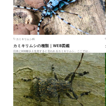
カミキリムシ科
カミキリムシの種類｜WEB図鑑
日本に800種以上生息すると言われるカミキリムシ。ここでは…