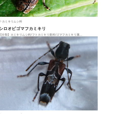
カミキリムシ科
シロオビゴマフカミキリ
【分類】カミキリムシ科/フトカミキリ亜科/ゴマフカミキリ属…