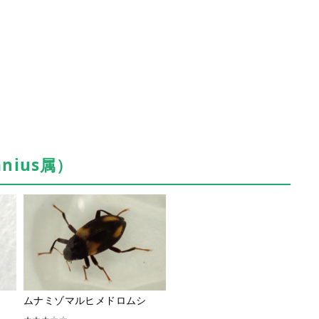
nius属）
ムナミゾマルヒメドロムシ