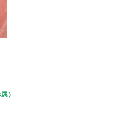
：北
s属）