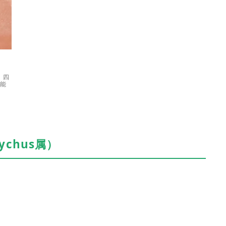
、四
可能
ychus属）