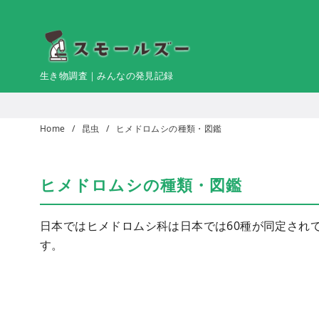
コ
ン
テ
ン
生き物調査｜みんなの発見記録
ツ
へ
移
Home
昆虫
ヒメドロムシの種類・図鑑
動
ヒメドロムシの種類・図鑑
日本ではヒメドロムシ科は日本では60種が同定され
す。