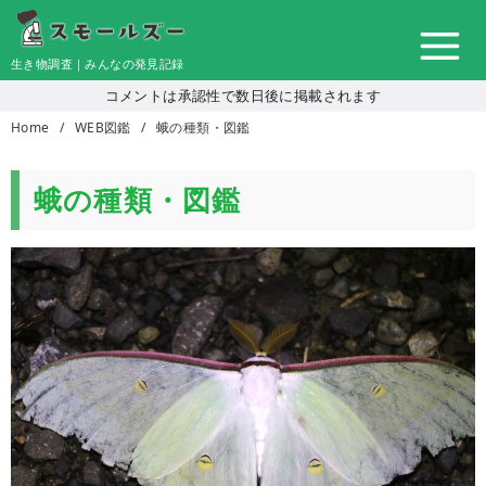
コ
ン
生き物調査｜みんなの発見記録
テ
コメントは承認性で数日後に掲載されます
ン
Home
WEB図鑑
蛾の種類・図鑑
ツ
へ
移
蛾の種類・図鑑
動