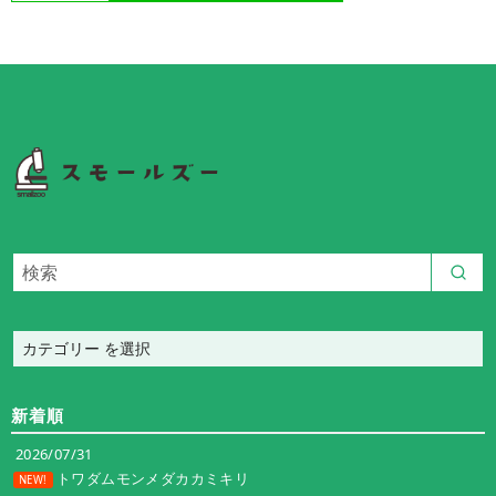
カ
テ
ゴ
新着順
リ
ー
2026/07/31
トワダムモンメダカカミキリ
NEW!