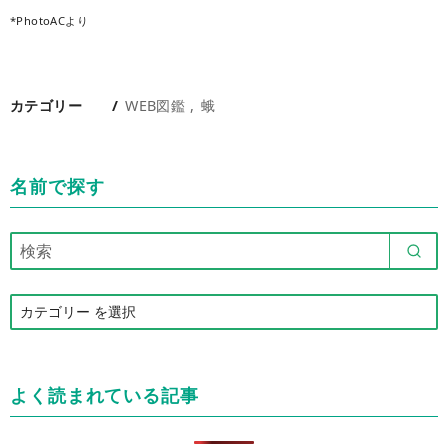
*PhotoACより
カテゴリー
WEB図鑑
蛾
名前で探す
カ
テ
ゴ
リ
よく読まれている記事
ー