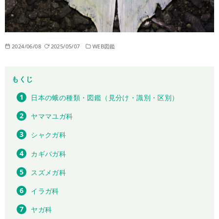
2024/06/08
2025/05/07
WEB図鑑
もくじ
日本の蛾の種類・図鑑（見分け・識別・区別）
ヤママユガ科
シャクガ科
カギバガ科
スズメガ科
イラガ科
ヤガ科