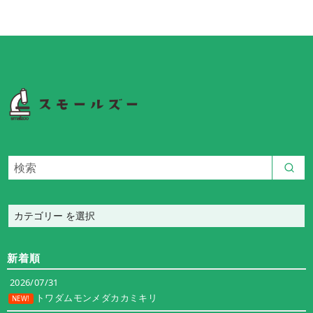
カ
テ
ゴ
新着順
リ
ー
2026/07/31
トワダムモンメダカカミキリ
NEW!