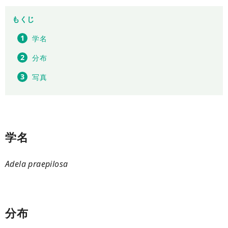
もくじ
学名
分布
写真
学名
Adela praepilosa
分布