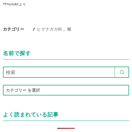
*PhotoACより
カテゴリー
ヒゲナガガ科
蛾
名前で探す
カ
テ
ゴ
リ
よく読まれている記事
ー