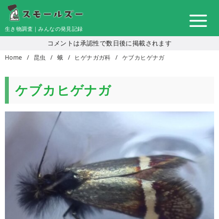
コ
ン
生き物調査｜みんなの発見記録
テ
コメントは承認性で数日後に掲載されます
ン
Home
昆虫
蛾
ヒゲナガガ科
ケブカヒゲナガ
ツ
へ
移
ケブカヒゲナガ
動