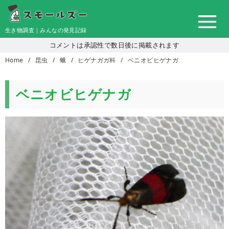
コ
ン
生き物調査｜みんなの発見記録
テ
コメントは承認性で数日後に掲載されます
ン
Home
昆虫
蛾
ヒゲナガガ科
ベニオビヒゲナガ
ツ
へ
移
ベニオビヒゲナガ
動