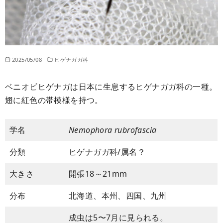
2025/05/08
ヒゲナガガ科
ベニオビヒゲナガは日本に生息するヒゲナガガ科の一種。
翅に紅色の帯模様を持つ。
学名
Nemophora rubrofascia
分類
ヒゲナガガ科/属名？
大きさ
開張18～21mm
分布
北海道、本州、四国、九州
成虫は5〜7月に見られる。