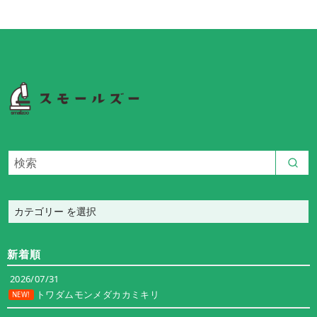
カ
テ
ゴ
新着順
リ
ー
2026/07/31
トワダムモンメダカカミキリ
NEW!