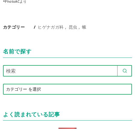
*PhotoACより
カテゴリー
ヒゲナガガ科
昆虫
蛾
名前で探す
カ
テ
ゴ
リ
よく読まれている記事
ー