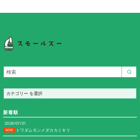
カ
テ
ゴ
新着順
リ
ー
2026/07/31
トワダムモンメダカカミキリ
NEW!