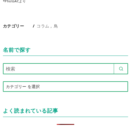
*PhotoACより
カテゴリー
コラム
鳥
名前で探す
カ
テ
ゴ
リ
よく読まれている記事
ー