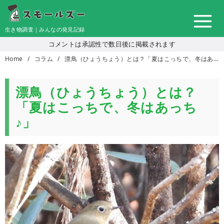
コ
ン
生き物調査｜みんなの発見記録
テ
コメントは承認性で数日後に掲載されます
ン
Home
コラム
漂鳥（ひょうちょう）とは？「夏はこっちで、冬はあっち♪」
ツ
へ
移
漂鳥（ひょうちょう）とは？
動
「夏はこっちで、冬はあっち
♪」