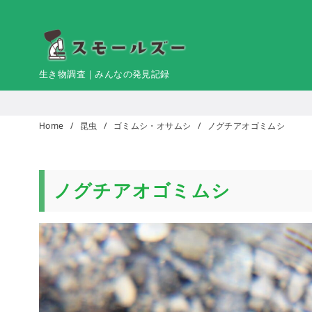
コ
ン
テ
ン
生き物調査｜みんなの発見記録
ツ
へ
移
Home
昆虫
ゴミムシ・オサムシ
ノグチアオゴミムシ
動
ノグチアオゴミムシ