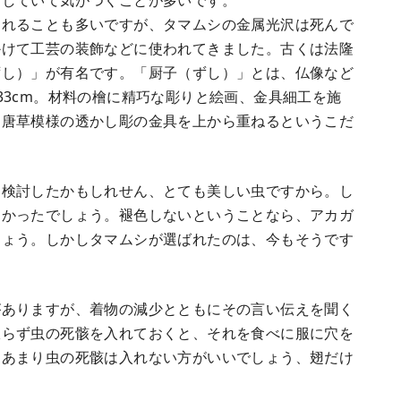
ラしていて気がつくことが多いです。
われることも多いですが、タマムシの金属光沢は死んで
かけて工芸の装飾などに使われてきました。古くは法隆
ずし）」が有名です。「厨子（ずし）」とは、仏像など
33cm。材料の檜に精巧な彫りと絵画、金具細工を施
に唐草模様の透かし彫の金具を上から重ねるというこだ
て検討したかもしれせん、とても美しい虫ですから。し
しかったでしょう。褪色しないということなら、アカガ
しょう。しかしタマムシが選ばれたのは、今もそうです
。
がありますが、着物の減少とともにその言い伝えを聞く
限らず虫の死骸を入れておくと、それを食べに服に穴を
、あまり虫の死骸は入れない方がいいでしょう、翅だけ