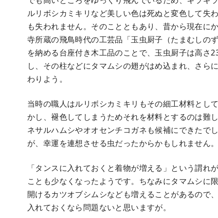
でも高いところをゆっくり飛んでいるため、キラキ
ルリボシカミキリなど美しい色は死ぬと変色して失
も失われません。そのことともあり、昔から現在に
寺所蔵の飛鳥時代の工芸品「玉虫厨子（たまむしの
を納める台座付き木工品のことで、玉虫厨子は高さ2
し、その柱などにタマムシの翅がはめ込まれ、さら
わりよう。
当時の職人はルリボシカミキリもその細工材料とし
かし、褪色してしまうためそれを材料とするのは難
ネサルハムシやオオセンチコガネも候補にできたで
が、幸運を連想させる虫だったからかもしれません
「タンスに入れておくと着物が増える」という謂れ
ことも少なくなったようです。ちなみにタマムシに
開けるカツオブシムシなども増えることがあるので
入れておくなら問題ないと思いますが。