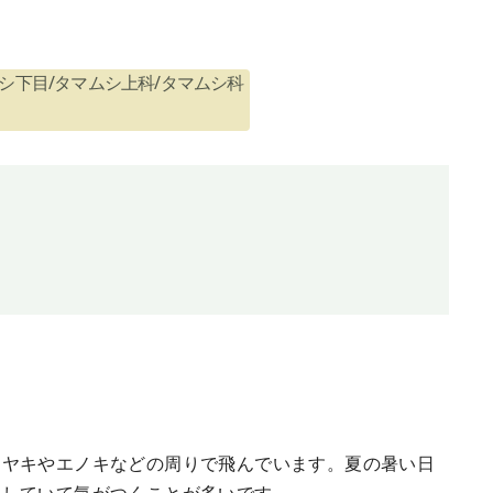
シ下目/タマムシ上科/タマムシ科
ケヤキやエノキなどの周りで飛んでいます。夏の暑い日