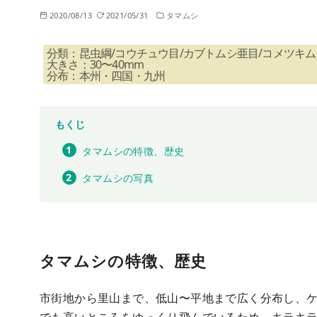
2020/08/13
2021/05/31
タマムシ
分類：昆虫綱/コウチュウ目/カブトムシ亜目/コメツキム
大きさ：30〜40mm
分布：本州・四国・九州
もくじ
タマムシの特徴、歴史
タマムシの写真
タマムシの特徴、歴史
市街地から里山まで、低山〜平地まで広く分布し、