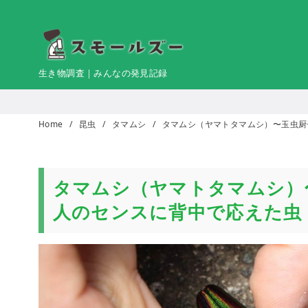
コ
ン
テ
ン
生き物調査｜みんなの発見記録
ツ
へ
移
Home
昆虫
タマムシ
タマムシ（ヤマトタマムシ）〜玉虫厨
動
タマムシ（ヤマトタマムシ）〜
人のセンスに背中で応えた虫