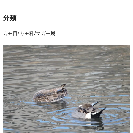
分類
カモ目/カモ科/マガモ属