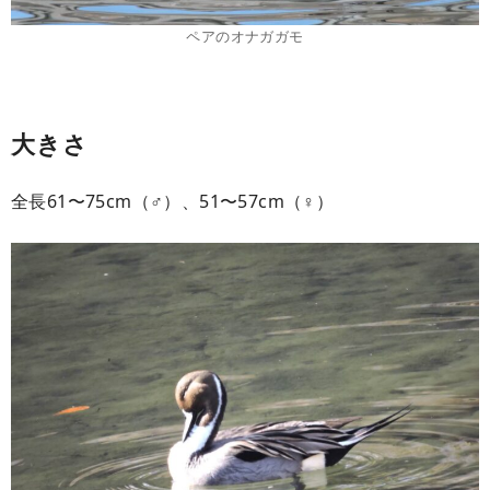
ペアのオナガガモ
大きさ
全長61〜75cm（♂）、51〜57cm（♀）