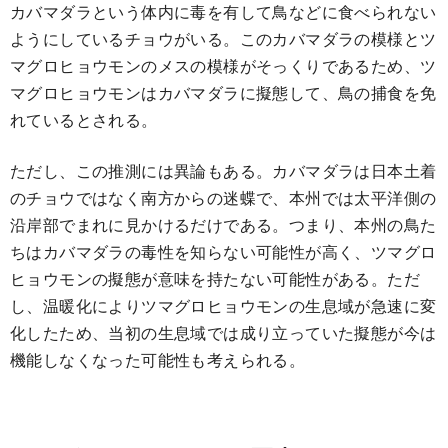
カバマダラという体内に毒を有して鳥などに食べられない
ようにしているチョウがいる。このカバマダラの模様とツ
マグロヒョウモンのメスの模様がそっくりであるため、ツ
マグロヒョウモンはカバマダラに擬態して、鳥の捕食を免
れているとされる。
ただし、この推測には異論もある。カバマダラは日本土着
のチョウではなく南方からの迷蝶で、本州では太平洋側の
沿岸部でまれに見かけるだけである。つまり、本州の鳥た
ちはカバマダラの毒性を知らない可能性が高く、ツマグロ
ヒョウモンの擬態が意味を持たない可能性がある。ただ
し、温暖化によりツマグロヒョウモンの生息域が急速に変
化したため、当初の生息域では成り立っていた擬態が今は
機能しなくなった可能性も考えられる。