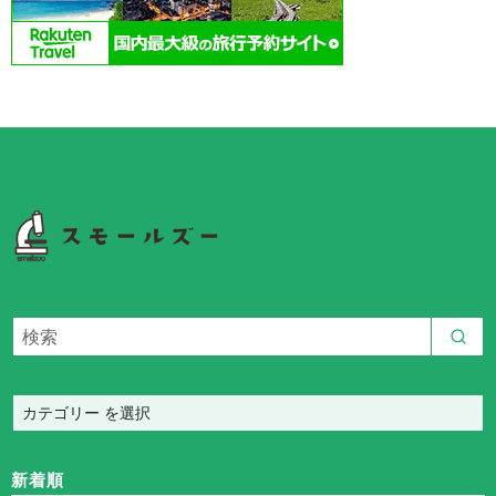
カ
テ
ゴ
新着順
リ