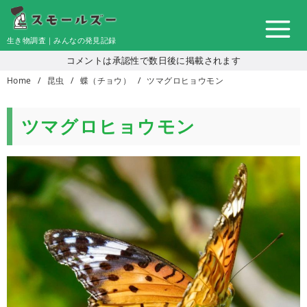
コ
ン
生き物調査｜みんなの発見記録
テ
コメントは承認性で数日後に掲載されます
ン
Home
昆虫
蝶（チョウ）
ツマグロヒョウモン
ツ
へ
移
ツマグロヒョウモン
動