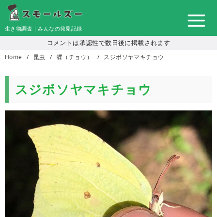
コ
ン
生き物調査｜みんなの発見記録
テ
コメントは承認性で数日後に掲載されます
ン
Home
昆虫
蝶（チョウ）
スジボソヤマキチョウ
ツ
へ
移
スジボソヤマキチョウ
動