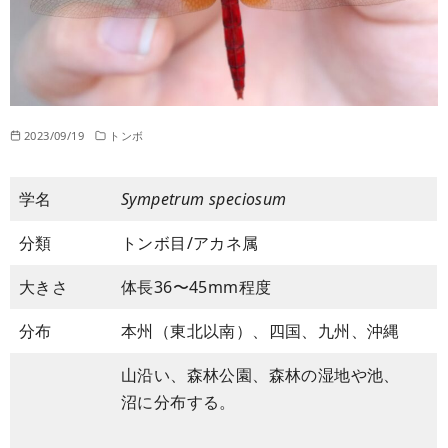
2023/09/19
トンボ
学名
Sympetrum speciosum
分類
トンボ目/アカネ属
大きさ
体長36〜45mm程度
分布
本州（東北以南）、四国、九州、沖縄
山沿い、森林公園、森林の湿地や池、
沼に分布する。