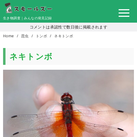
コ
ン
生き物調査｜みんなの発見記録
テ
コメントは承認性で数日後に掲載されます
ン
Home
昆虫
トンボ
ネキトンボ
ツ
へ
移
ネキトンボ
動