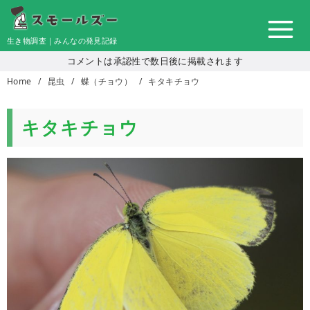
コ
ン
生き物調査｜みんなの発見記録
テ
コメントは承認性で数日後に掲載されます
ン
Home
昆虫
蝶（チョウ）
キタキチョウ
ツ
へ
移
キタキチョウ
動