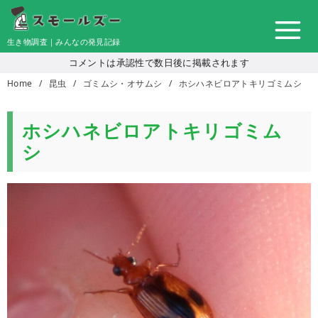
コ
ン
生き物調査｜みんなの発見記録
テ
コメントは承認性で数日後に掲載されます
ン
Home
昆虫
ゴミムシ・オサムシ
ホシハネビロアトキリゴミムシ
ツ
へ
移
ホシハネビロアトキリゴミム
動
シ