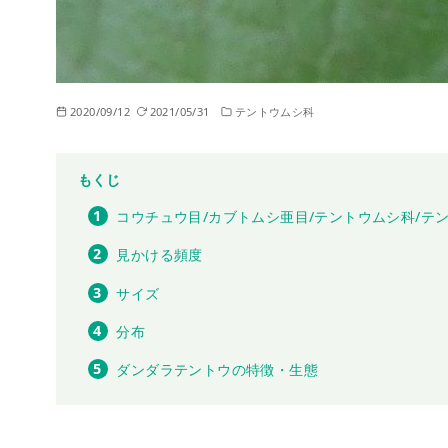
2020/09/12
2021/05/31
テントウムシ科
もくじ
コウチュウ目/カブトムシ亜目/テントウムシ科/テ
見かける頻度
サイズ
分布
ダンダラテントウの特徴・生態