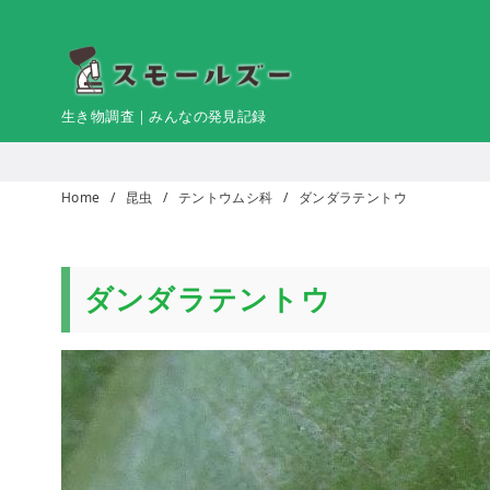
コ
ン
テ
ン
生き物調査｜みんなの発見記録
ツ
へ
移
Home
昆虫
テントウムシ科
ダンダラテントウ
動
ダンダラテントウ