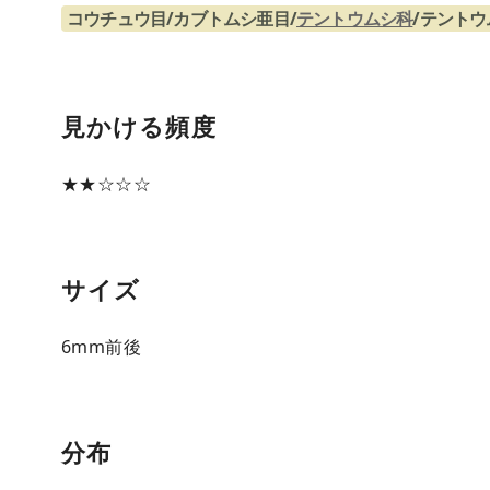
コウチュウ目/カブトムシ亜目/
テントウムシ科
/テント
見かける頻度
★★☆☆☆
サイズ
6mm前後
分布