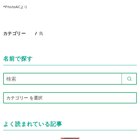
*PhotoACより
カテゴリー
鳥
名前で探す
カ
テ
ゴ
リ
よく読まれている記事
ー