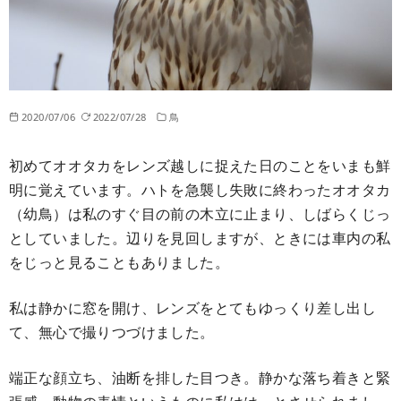
2020/07/06
2022/07/28
鳥
初めてオオタカをレンズ越しに捉えた日のことをいまも鮮
明に覚えています。ハトを急襲し失敗に終わったオオタカ
（幼鳥）は私のすぐ目の前の木立に止まり、しばらくじっ
としていました。辺りを見回しますが、ときには車内の私
をじっと見ることもありました。
私は静かに窓を開け、レンズをとてもゆっくり差し出し
て、無心で撮りつづけました。
端正な顔立ち、油断を排した目つき。静かな落ち着きと緊