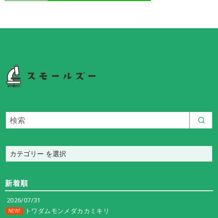
カ
テ
ゴ
新着順
リ
ー
2026/07/31
トワダムモンメダカカミキリ
NEW!