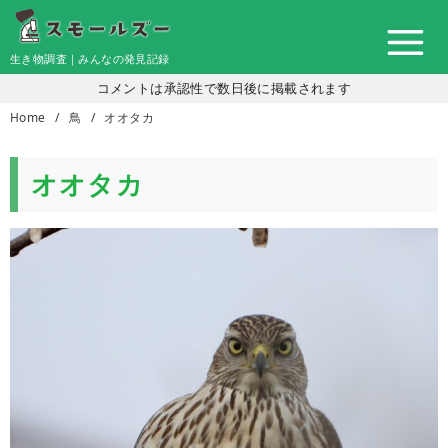
コ
ン
生き物調査｜みんなの発見記録
テ
コメントは承認性で数日後に掲載されます
ン
Home
鳥
オオタカ
ツ
へ
移
オオタカ
動