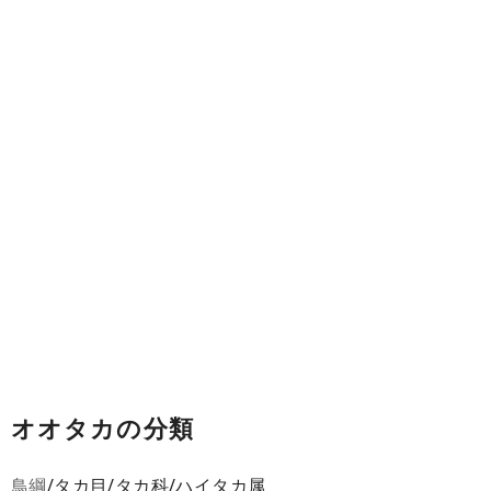
オオタカの分類
鳥綱
/タカ目/タカ科/ハイタカ属