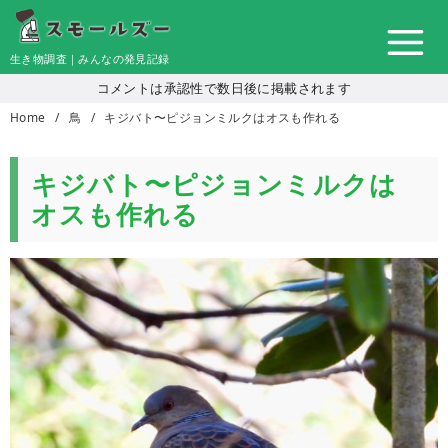
コ
ン
生き物調査｜みんなの発見記録
テ
コメントは承認性で数日後に掲載されます
ン
Home
鳥
キジバト〜ピジョンミルクはオスも作れる
ツ
へ
移
キジバト〜ピジョンミルクは
動
オスも作れる