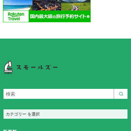
カ
テ
ゴ