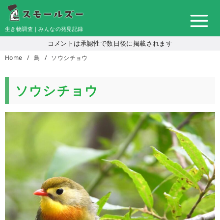
コ
ン
生き物調査｜みんなの発見記録
テ
コメントは承認性で数日後に掲載されます
ン
Home
鳥
ソウシチョウ
ツ
へ
移
ソウシチョウ
動