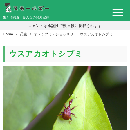
コ
ン
生き物調査｜みんなの発見記録
テ
コメントは承認性で数日後に掲載されます
ン
Home
昆虫
オトシブミ・チョッキリ
ウスアカオトシブミ
ツ
へ
移
ウスアカオトシブミ
動