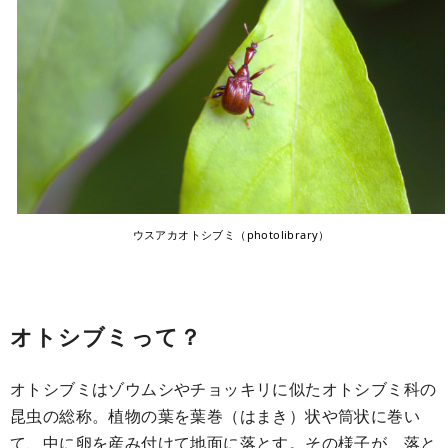
ウスアカオトシブミ（photolibrary）
オトシブミって？
オトシブミはゾウムシやチョッキリに似たオトシブミ科の
昆虫の総称。植物の葉を葉巻（はまき）状や筒状に巻い
て、中に卵を産み付けて地面に落とす。その様子が、落と