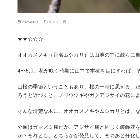
2025/06/11
ガマズミ属
★★☆☆☆
オオカメノキ（別名ムシカリ）は山地の中に疎らに
4〜6月、花が咲く時期に山中で本種を目にすれば、
山桜の季節ということもあり、桜の一種に思える。
ろうと近づくと、ノリウツギやガクアジサイの花に
そんな清楚な木に、オオカメノキやムシカリとは、
分類はガマズミ属だが、アジサイ属と同じく装飾花
か？それとも、どちらかが発見して、そのあと分化