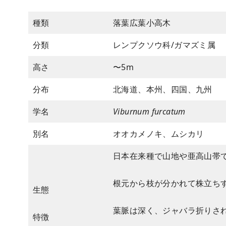
種類
落葉広葉小高木
分類
レンプクソウ科/ガマズミ属
高さ
〜5m
分布
北海道、本州、四国、九州
学名
Viburnum furcatum
別名
オオカメノキ、ムシカリ
日本在来種で山地や亜高山帯
根元から枝が分かれて株立ち
生態
葉脈は深く、ジャバラ折りさ
特徴