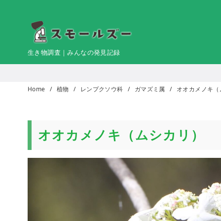
コ
ン
テ
ン
生き物調査｜みんなの発見記録
ツ
へ
移
Home
植物
レンプクソウ科
ガマズミ属
オオカメノキ（
動
オオカメノキ（ムシカリ）