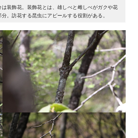
分は装飾花。装飾花とは、雄しべと雌しべがガクや花
部分。訪花する昆虫にアピールする役割がある。