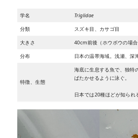
学名
Triglidae
分類
スズキ目、カサゴ目
大きさ
40cm前後（ホウボウの場
分布
日本の温帯海域。浅瀬、深
海底に生息する魚で、独特
ばたかせるように泳ぐ。
特徴、生態
日本では20種ほどが知られ