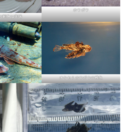
ホウボウ
の刺身は美味
オキセミホウボウの稚魚