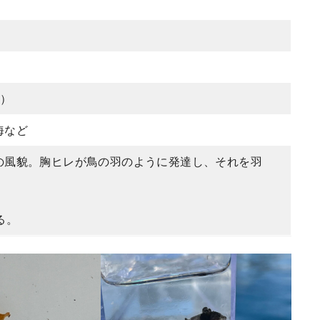
合）
海など
の風貌。胸ヒレが鳥の羽のように発達し、それを羽
る。