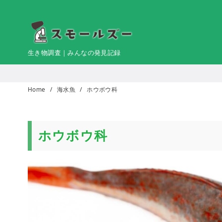
コ
ン
テ
ン
生き物調査｜みんなの発見記録
ツ
へ
移
Home
海水魚
ホウボウ科
動
ホウボウ科