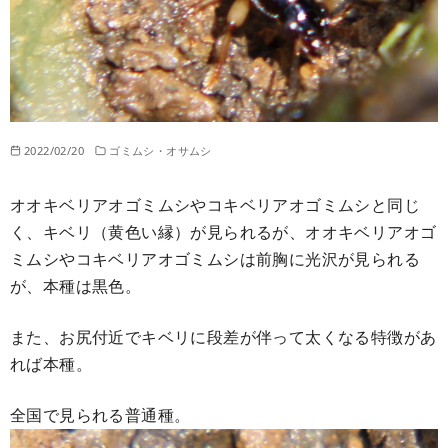
2022/02/20
ゴミムシ・オサムシ
オオキベリアオゴミムシやコキベリアオゴミムシと同じ
く、キベリ（黄色い縁）が見られるが、オオキベリアオゴ
ミムシやコキベリアオゴミムシは前胸に光沢が見られる
が、本種は黒色。
また、お尻付近でキベリに段差が伴って太くなる特徴があ
れば本種。
全国で見られる普通種。