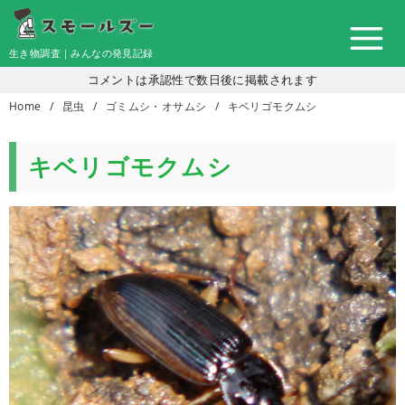
コ
ン
生き物調査｜みんなの発見記録
テ
コメントは承認性で数日後に掲載されます
ン
Home
昆虫
ゴミムシ・オサムシ
キベリゴモクムシ
ツ
へ
移
キベリゴモクムシ
動