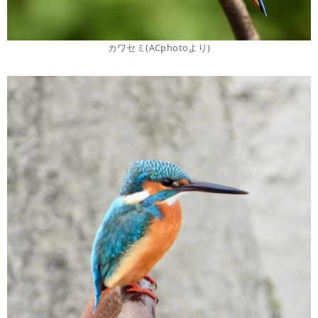
カワセミ(ACphotoより)