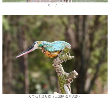
カワセミ⁉
カワセミ造形物（山梨県 金川の森）