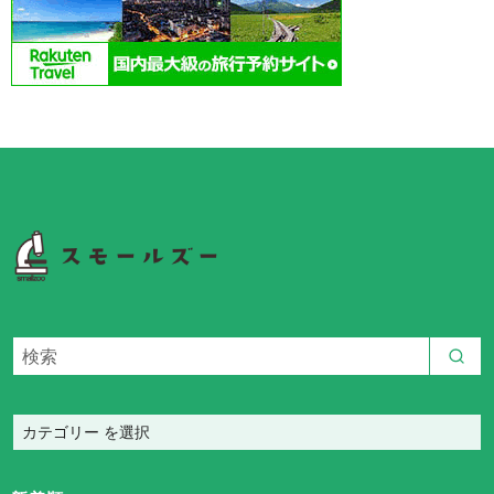
カ
テ
ゴ