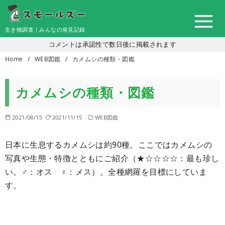
コ
ン
生き物調査｜みんなの発見記録
テ
コメントは承認性で数日後に掲載されます
ン
Home
WEB図鑑
カメムシの種類・図鑑
ツ
へ
移
カメムシの種類・図鑑
動
2021/08/15
2021/11/15
WEB図鑑
日本に生息するカメムシは約90種。ここではカメムシの
写真や生態・特徴とともにご紹介（★☆☆☆☆：最も珍し
い。♂：オス ♀：メス）。全種網羅を目標にしていま
す。