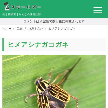
コ
ン
生き物調査｜みんなの発見記録
テ
コメントは承認性で数日後に掲載されます
ン
Home
昆虫
コガネムシ
ヒメアシナガコガネ
ツ
へ
移
ヒメアシナガコガネ
動