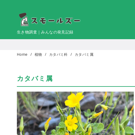
コ
ン
テ
ン
生き物調査｜みんなの発見記録
ツ
へ
移
Home
植物
カタバミ科
カタバミ属
動
カタバミ属