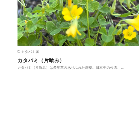
カタバミ属
カタバミ（片喰み）
カタバミ（片喰み）は多年草のありふれた雑草。日本中の公園、…