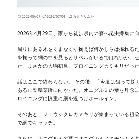
2026/06/07
2026/07/04
カミキリムシ
2026年4月29日、家から徒歩県内の森へ昆虫採集に
周りにある木をくまなくす掬えば何かしらは採れる
を掬って網の中を見るとサペルがいるではないか。
た。まさかの大物初見、ブロイニングカミキリだっ
話はここで終わらない。.その後、「今度は狙って採
ある山梨県某所に向かった。オニグルミの葉を丹念
ロイニングに慎重に網を近づけホールイン。
そのあと、ジュウジクロカミキリが集まっている粗
で網でキャッチ。
さらに、オニグルミの葉にオニグルミノキモンカミ