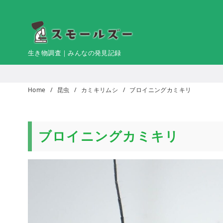
コ
ン
テ
ン
生き物調査｜みんなの発見記録
ツ
へ
移
Home
昆虫
カミキリムシ
ブロイニングカミキリ
動
ブロイニングカミキリ