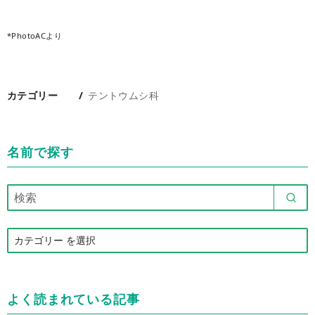
*PhotoACより
カテゴリー
テントウムシ科
名前で探す
カ
テ
ゴ
リ
よく読まれている記事
ー