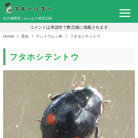
コ
ン
生き物調査｜みんなの発見記録
テ
コメントは承認性で数日後に掲載されます
ン
Home
昆虫
テントウムシ科
フタホシテントウ
ツ
へ
移
フタホシテントウ
動