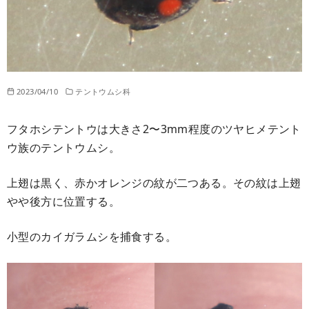
2023/04/10
テントウムシ科
フタホシテントウは大きさ2〜3mm程度のツヤヒメテント
ウ族のテントウムシ。
上翅は黒く、赤かオレンジの紋が二つある。その紋は上翅
やや後方に位置する。
小型のカイガラムシを捕食する。