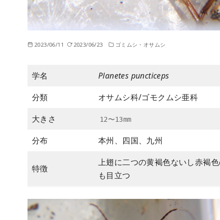
2023/06/11
2023/06/23
ゴミムシ・オサムシ
学名
Planetes puncticeps
分類
オサムシ科/ゴモクムシ亜科
大きさ
12〜13mm
分布
本州、四国、九州
上翅に二つの黄褐色ないし赤褐色
特徴
も目立つ