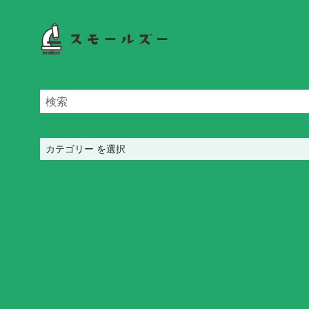
カ
テ
ゴ
リ
ー