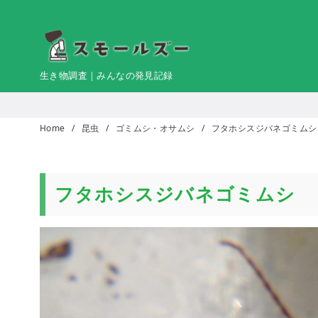
コ
ン
テ
ン
生き物調査｜みんなの発見記録
ツ
へ
移
Home
昆虫
ゴミムシ・オサムシ
フタホシスジバネゴミムシ
動
フタホシスジバネゴミムシ