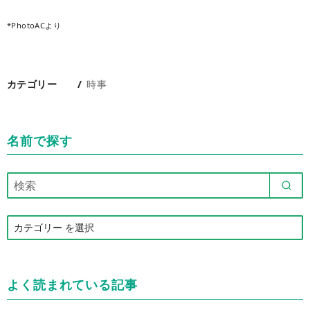
*PhotoACより
カテゴリー
時事
名前で探す
カ
テ
ゴ
リ
よく読まれている記事
ー