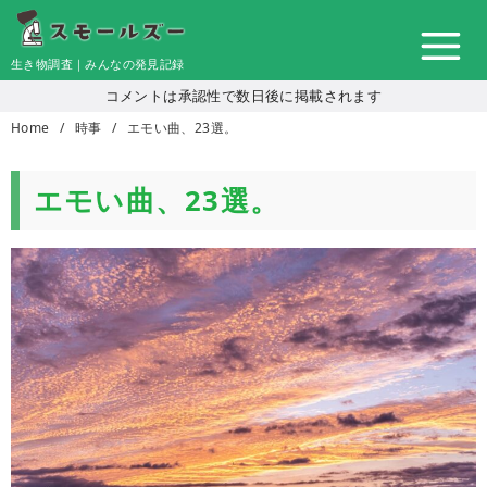
コ
ン
生き物調査｜みんなの発見記録
テ
コメントは承認性で数日後に掲載されます
ン
Home
時事
エモい曲、23選。
ツ
へ
移
エモい曲、23選。
動