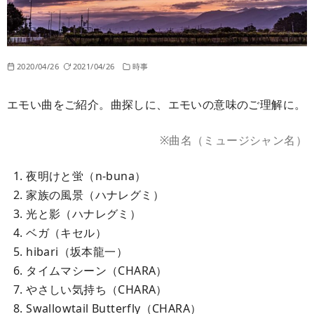
2020/04/26
2021/04/26
時事
エモい曲をご紹介。曲探しに、エモいの意味のご理解に。
※曲名（ミュージシャン名）
夜明けと蛍（n-buna）
家族の風景（ハナレグミ）
光と影（ハナレグミ）
ベガ（キセル）
hibari（坂本龍一）
タイムマシーン（CHARA）
やさしい気持ち（CHARA）
Swallowtail Butterfly（CHARA）